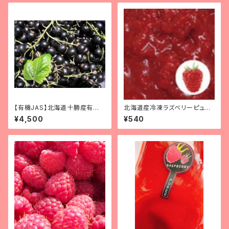
【有機JAS】北海道十勝産有機
北海道産冷凍ラズベリーピュー
冷凍カシス（サイズ混） [冷凍]
レ(100g)
¥4,500
¥540
1kg