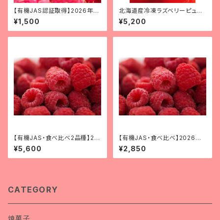
【有機JAS認証取得】2026年産
北海道産冷凍ラズベリーピュー
北海道十勝産冷凍ラズベリー
レ( 1kg ) 無糖 【冷凍便】
¥1,500
¥5,200
250g
【有機JAS・食べ比べ2品種】20
【有機JAS・食べ比べ】2026年
26年産北海道十勝産冷凍ラズ
産北海道十勝産冷凍ラズベリ
¥5,600
¥2,850
ベリー １kg（500g×2品種）
ー 500ℊ（250g×2品種）
CATEGORY
焼菓子