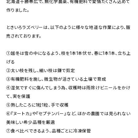
北海道十勝帯広で、無化学農薬、有機肥料で愛情たくさん込めて
作りました。
ときいろラズベリーは、以下のように様々な地道な作業により、販
売されております。
①越冬は雪の中になるよう、枝を1本1本伏せ、春に1本1本、立ち上
げる
②太い枝を残し、細い枝は鎌で剪定
③有機肥料を施し、微生物が活きている土壌で育成
④湿気ですぐに傷んでしまう為、収穫時は雨除けビニールをかけ
て、実を保護
⑤熟したころに1粒1粒、手で収穫
⑥『ヌートカ』や『セプテンバー』など、ほかの農園では見られない
美味しい希少品種を厳選
⑦食べ比べできるよう、品種ごとに冷凍保管