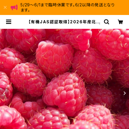
5/29～6/1まで臨時休業です。6/2以降の発送となり
ます。
【有機JAS認証取得】2026年産北海
道十勝産冷凍ラズベリー 250g |
十勝ときいろベリーファーム