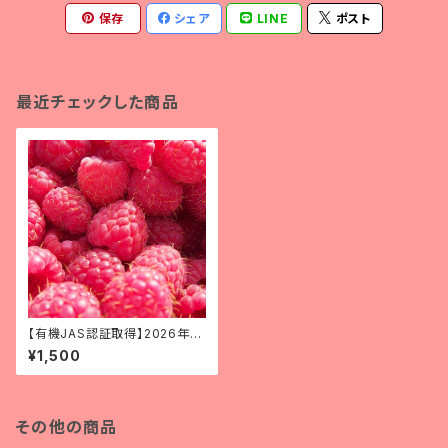
保存
シェア
LINE
ポスト
最近チェックした商品
【有機JAS認証取得】2026年産
北海道十勝産冷凍ラズベリー
¥1,500
250g
その他の商品