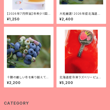
【2026年7月搾油】年希少‼国
大粒厳選！2026年産北海道十
産 ラズベリシードオイル 10ml
勝産有機冷凍ブルーベリー(大
¥1,250
¥2,400
（スポイト付き遮光瓶入り）
粒) 500g
十勝の厳しい冬を乗り越えて育
北海道産冷凍ラズベリーピュー
つ！2026年産『北海道十勝産有
レ( 1kg ) 【冷凍便】
¥2,200
¥5,200
機冷凍ブルーベリー』【サイズ
混】 500g
CATEGORY