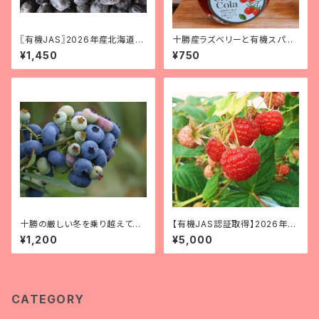
〖有機JAS〗2026年産北海道十
十勝産ラズベリーと有機スパイ
勝産ハスカップ（サイズ混）[冷
ス使用！『ラズベリークラフトコー
¥1,450
¥750
凍] 250g
ラ』（120g）
十勝の厳しい冬を乗り越えて育
【有機JAS認証取得】2026年産
つ！2026年産『北海道十勝産有
北海道十勝産冷凍ラズベリー
¥1,200
¥5,000
機冷凍ブルーベリー』【サイズ
（加工用） １kg ※小さい実、
混】 250g
くずれた実などが入っています
CATEGORY