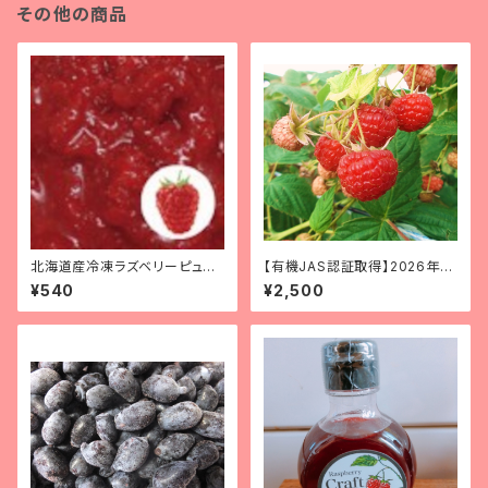
その他の商品
北海道産冷凍ラズベリーピュー
【有機JAS認証取得】2026年産
レ(100g)
北海道十勝産冷凍ラズベリー
¥540
¥2,500
（加工用） 500g ※小さい
実、くずれた実などが入っていま
す