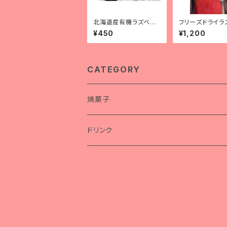
北海道産有機ラズベリ
フリーズドライラ
ーのソルベ or ミル
ーパウダー（北
¥450
¥1,200
クアイス（100mlカッ
市産有機ラズベ
プ）
用）
CATEGORY
焼菓子
ドリンク