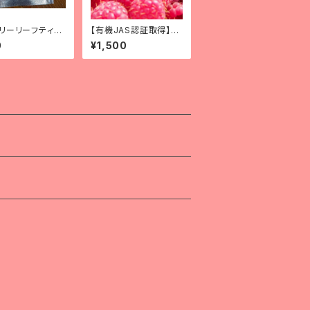
リーリーフティー
【有機JAS認証取得】20
イベリー入りティ
26年産北海道十勝産冷
0
¥1,500
グタイプ） 2ba
凍ラズベリー 250g
常温便】