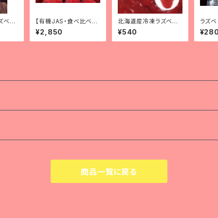
ズベリ
【有機JAS・食べ比べ】2
北海道産冷凍ラズベリ
ラズベ
海道帯広
026年産北海道十勝産
ーピューレ(100g)
（ドラ
¥2,850
¥540
¥28
リー使
冷凍ラズベリー 500
ーバッ
ℊ（250g×2品種）
g 【
商品一覧に戻る