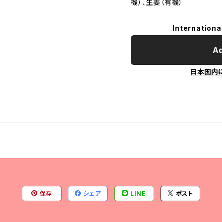
機）、生姜（有機）
Internationa
Ad
日本国内
保存
シェア
LINE
ポスト