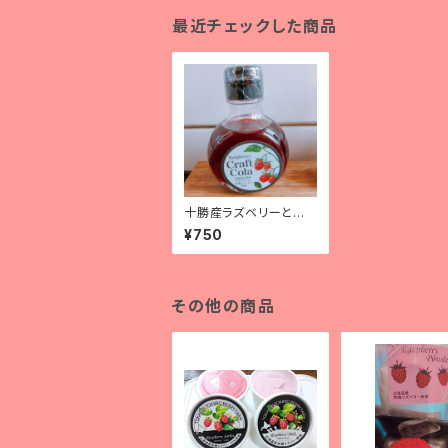
最近チェックした商品
十勝産ラズベリーと有
機スパイス使用！『ラズ
¥750
ベリークラフトコーラ』
（120g）
その他の商品